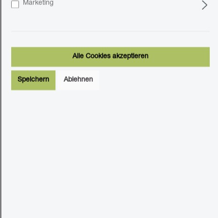
Marketing
In den Warenkorb
kostenloses Muster bestellen
Alle Cookies akzeptieren
Speichern
Ablehnen
Produktinformationen "Click-Vinyl
CHECK comfort 2513 Montnegre Lang-
und Breitdiele inkl. Trittschall (Kork)"
CHECK Comfort Vinylböden
Entdecken Sie die ultimative Bodenlösung mit CHECK
Comfort Vinylböden. Unsere innovative Kollektion vereint
Stil und Funktionalität, um Ihr Zuhause zu bereichern. Hier