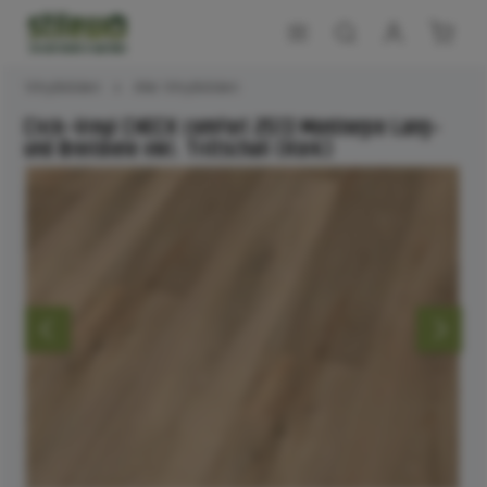
Vinylböden
Alle Vinylböden
Click-Vinyl CHECK comfort 2513 Montnegre Lang-
und Breitdiele inkl. Trittschall (Kork)