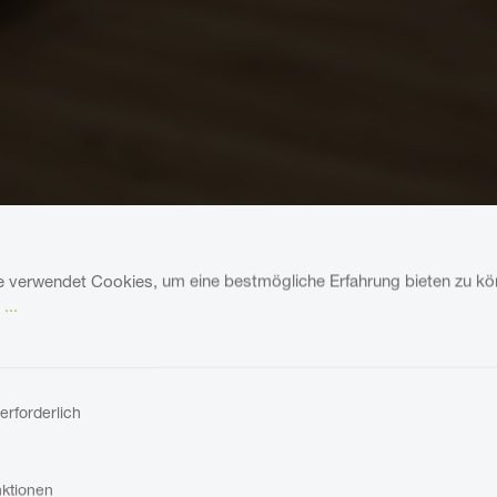
e verwendet Cookies, um eine bestmögliche Erfahrung bieten zu k
...
erforderlich
nktionen