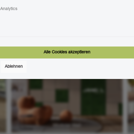
Analytics
Alle Cookies akzeptieren
Ablehnen
Modular Wall