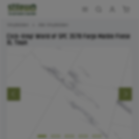
Vinylböden
Alle Vinylböden
Click-Vinyl World of SPC 3578 Fargo Marble Fliese
XL Town