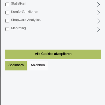
Statistiken
Komfortfunktionen
Shopware Analytics
42 Stück online verfügbar
Marketing
Produktnummer:
3041011100-7001
Preise inkl. MwSt. zzgl.
16,95 €*
Versandkosten
Inhalt:
1 Stück
Alle Cookies akzeptieren
Speichern
Ablehnen
0
- ergeben insgesamt:
0 Stück
Stück
In den Warenkorb