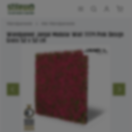
Wandpaneele
Alle Wandpaneele
Wandpaneel Jangal Modular Wall 11114 Pink Design
Grass 52 x 52 cm