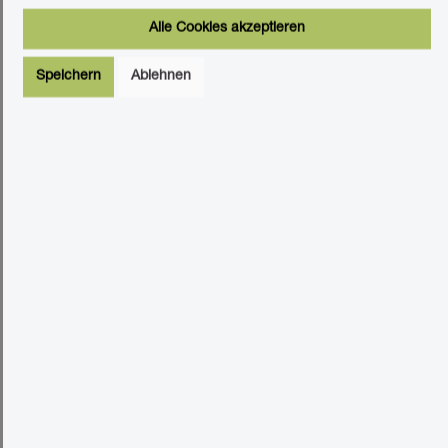
Stück
Alle Cookies akzeptieren
Speichern
Ablehnen
In den Warenkorb
Produktinformationen "Wandpaneel
Jangal Modular Wall 11114 Pink Design
Grass 52 x 52 cm"
Wandpaneel Jangal Modular
Wall 11114 Pink Design Grass 52
x 52 cm
Mit dem Jangal Modular Wall System gestalten Sie