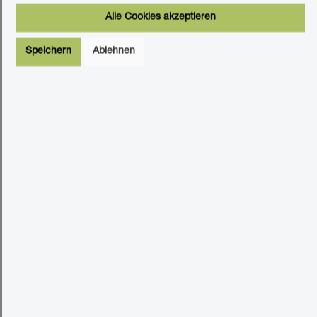
kostenloses Muster bestellen
Alle Cookies akzeptieren
Speichern
Ablehnen
Produktinformationen "Wandpaneel
Jangal Modular Wall PET 11200A Red 52
x 52 cm"
Wandpaneel Jangal Modular
Wall PET Red 52 x 52 cm
Das Jangal Modular Wall System ermöglicht durch seine
flexible Bauweise kreative Wandgestaltungen mit farbigen
Akzenten. Die Paneele lassen sich mühelos kombinieren und
an jede Raumgröße anpassen.
Dieses intensive Rot-Paneel besteht aus recyceltem PET-