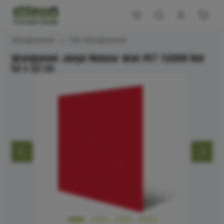
Wandpaneele
Alle Wandpaneele
Wandpaneel Jangal Modular Wall PET 11200A Red
52 x 52 cm